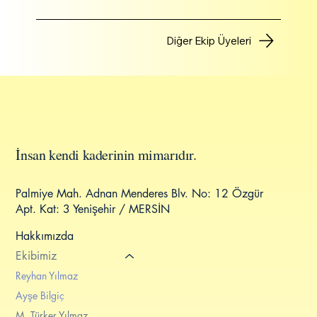
Diğer Ekip Üyeleri
L
a
v
a
n
t
a
K
O
Ç
L
U
K
V
E
D
A
N
I
Ş
M
A
N
L
I
K
İnsan kendi kaderinin mimarıdır.
Palmiye Mah. Adnan Menderes Blv. No: 12 Özgür
Apt. Kat: 3 Yenişehir / MERSİN
Hakkımızda
Ekibimiz
Reyhan Yılmaz
Ayşe Bilgiç
M. Türker Yılmaz