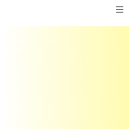
L
a
v
a
n
t
a
K
O
Ç
L
U
K
V
E
D
A
N
I
Ş
M
A
N
L
I
K