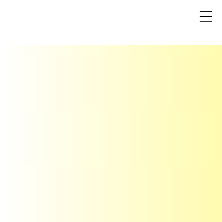
L
a
v
a
n
t
a
K
O
Ç
L
U
K
V
E
D
A
N
I
Ş
M
A
N
L
I
K