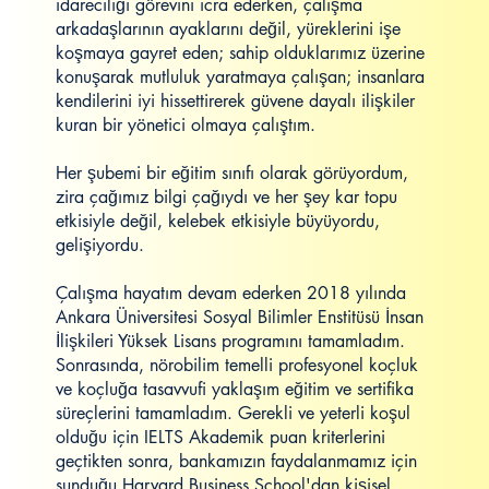
idareciliği görevini icra ederken, çalışma
arkadaşlarının ayaklarını değil, yüreklerini işe
koşmaya gayret eden; sahip olduklarımız üzerine
konuşarak mutluluk yaratmaya çalışan; insanlara
kendilerini iyi hissettirerek güvene dayalı ilişkiler
kuran bir yönetici olmaya çalıştım.
Her şubemi bir eğitim sınıfı olarak görüyordum,
zira çağımız bilgi çağıydı ve her şey kar topu
etkisiyle değil, kelebek etkisiyle büyüyordu,
gelişiyordu.
Çalışma hayatım devam ederken 2018 yılında
Ankara Üniversitesi Sosyal Bilimler Enstitüsü İnsan
İlişkileri Yüksek Lisans programını tamamladım.
Sonrasında, nörobilim temelli profesyonel koçluk
ve koçluğa tasavvufi yaklaşım eğitim ve sertifika
süreçlerini tamamladım. Gerekli ve yeterli koşul
olduğu için IELTS Akademik puan kriterlerini
geçtikten sonra, bankamızın faydalanmamız için
sunduğu Harvard Business School'dan kişisel