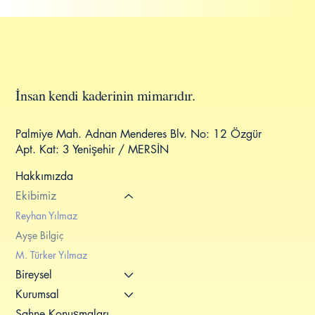
L
a
v
a
n
t
a
K
O
Ç
L
U
K
V
E
D
A
N
I
Ş
M
A
N
L
I
K
İnsan kendi kaderinin mimarıdır.
Palmiye Mah. Adnan Menderes Blv. No: 12 Özgür
Apt. Kat: 3 Yenişehir / MERSİN
Hakkımızda
Ekibimiz
Reyhan Yılmaz
Ayşe Bilgiç
M. Türker Yılmaz
Bireysel
Kurumsal
Sahne Konuşmaları